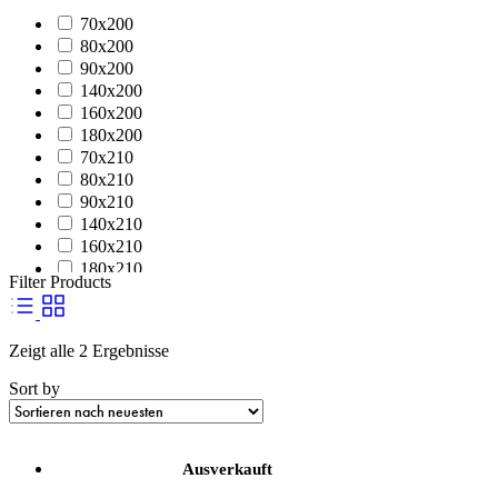
70x200
80x200
90x200
140x200
160x200
180x200
70x210
80x210
90x210
140x210
160x210
180x210
Filter Products
70x220
80x220
90x220
Zeigt alle 2 Ergebnisse
140x220
160x220
Sort by
180x220
Ausverkauft