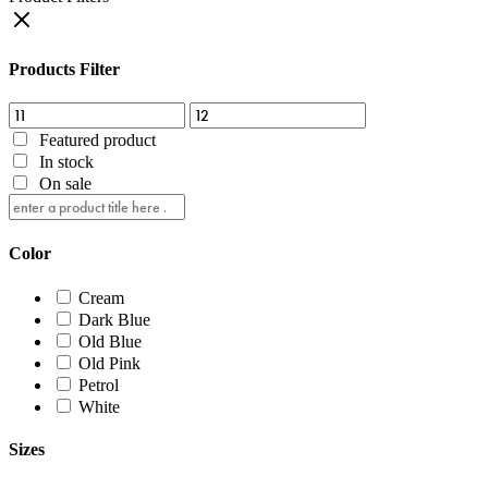
Products Filter
Featured product
In stock
On sale
Color
Cream
Dark Blue
Old Blue
Old Pink
Petrol
White
Sizes