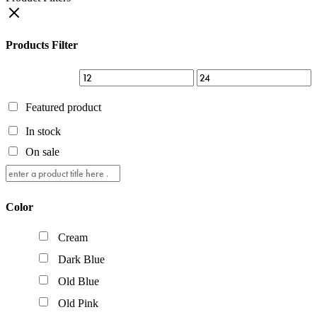
Products Filter
Featured product
In stock
On sale
Color
Cream
Dark Blue
Old Blue
Old Pink