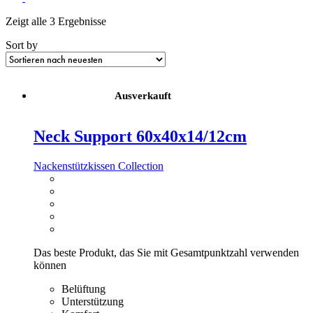
160x210
Zeigt alle 3 Ergebnisse
180x210
70x220
Sort by
80x220
90x220
Ausverkauft
140x220
160x220
Neck Support 60x40x14/12cm
180x220
Nackenstützkissen Collection
Das beste Produkt, das Sie mit Gesamtpunktzahl verwenden
können
Belüftung
Unterstützung