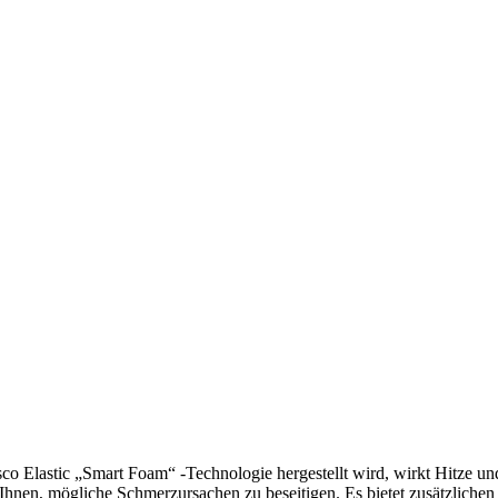
o Elastic „Smart Foam“ -Technologie hergestellt wird, wirkt Hitze un
t Ihnen, mögliche Schmerzursachen zu beseitigen. Es bietet zusätzlic