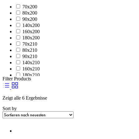
70x200
80x200
90x200
140x200
160x200
180x200
70x210
80x210
90x210
140x210
160x210
180x210
Filter Products
70x220
80x220
90x220
Zeigt alle 6 Ergebnisse
140x220
160x220
Sort by
180x220