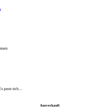
L
önnen
 Es passt sich…
Ausverkauft