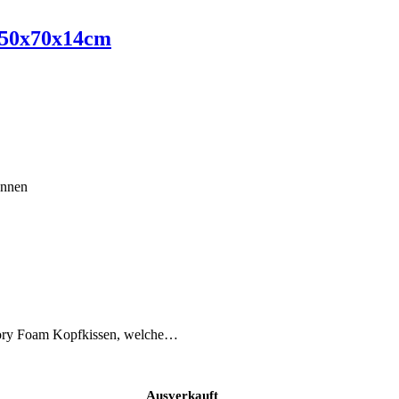
 50x70x14cm
önnen
mory Foam Kopfkissen, welche…
Ausverkauft