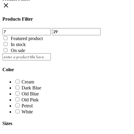
Products Filter
Featured product
In stock
On sale
Color
Cream
Dark Blue
Old Blue
Old Pink
Petrol
White
Sizes