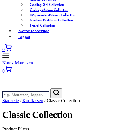
Cooling Gel Collection
Galaxy Motion Collection
Körperunterstützung Collection
Nackenstützkissen Collection
Travel Collection
Matratzenbezüge
Topper
0
Karex Matratzen
0
Wonach suchen Sie?
Startseite
/
Kopfkissen
/
Classic Collection
Classic Collection
Product Filters