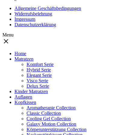
Allgemeine Geschäftsbedingungen
Widerrufsbelehrung
Impressum
Datenschutzerklärung
Menu
Home
Matratzen
Komfort Serie
Hybrid Serie
Elegant Serie
Visco Serie
Delux Serie
Kinder Matratzen
Auflagen
Kopfkissen
Aromatherapie Collection
Classic Collection
Cooling Gel Collection
Galaxy Motion Collection
Körperunterstützung Collection
Nackenstützkissen Collection