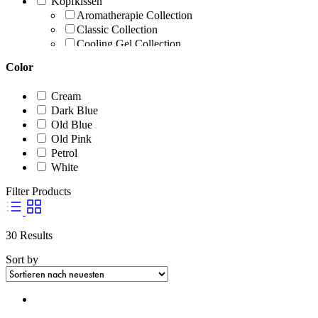
Kopfkissen
Aromatherapie Collection
Classic Collection
Cooling Gel Collection
Galaxy Motion Collection
Color
Körperunterstützung Collection
Nackenstützkissen Collection
Cream
Travel Collection
Dark Blue
Matratzenbezüge
Old Blue
Topper
Old Pink
Petrol
White
Filter Products
30 Results
Sort by