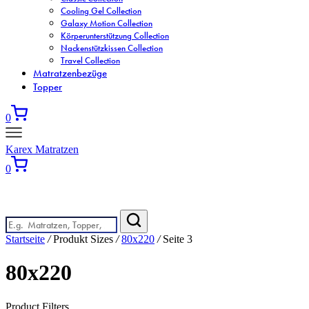
Cooling Gel Collection
Galaxy Motion Collection
Körperunterstützung Collection
Nackenstützkissen Collection
Travel Collection
Matratzenbezüge
Topper
0
Karex Matratzen
0
Wonach suchen Sie?
Startseite
/
Produkt Sizes
/
80x220
/
Seite 3
80x220
Product Filters